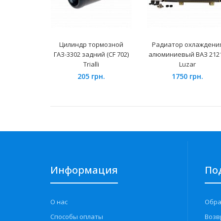
Цилиндр тормозной
Радиатор охлаждени
ГАЗ-3302 задний (CF 702)
алюминиевый ВАЗ 212
Trialli
Luzar
205 грн.
1750 грн.
Информация
По
О нас
Обра
Способы оплаты
Возв