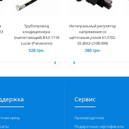
я
Трубопровод
Интегральный регулятор
13
кондиционера
напряжения со
(нагнетающий) ВАЗ-1118
щёточным узлом 61.3702-
Luzar (Panasonic)
03 (ВАЗ-2108-099)
528 грн.
380 грн.
ддержка
Сервис
тная связь
Производители
раты
Подарочные сертификаты