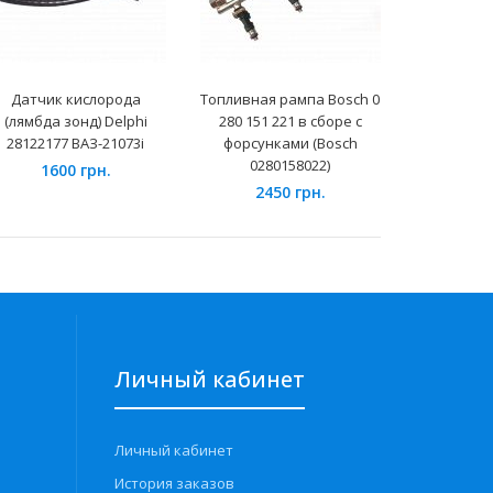
Датчик кислорода
Топливная рампа Bosch 0
Плафон
(лямбда зонд) Delphi
280 151 221 в сборе с
номерн
28122177 ВАЗ-21073i
форсунками (Bosch
ВАЗ-2
0280158022)
1600 грн.
8
2450 грн.
Личный кабинет
Личный кабинет
История заказов