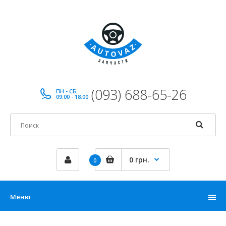
(093) 688-65-26
ПН - СБ
09:00 - 18:00
0 грн.
0
Меню