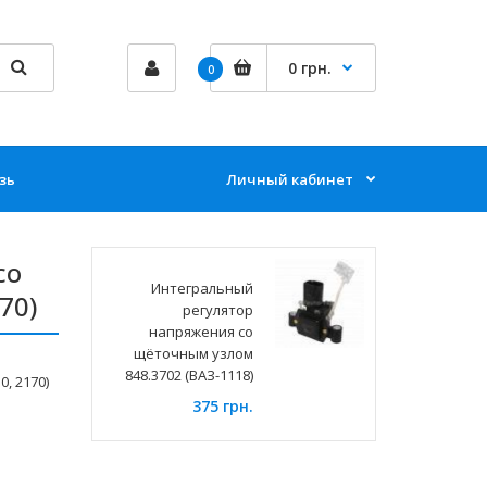
0 грн.
0
зь
Личный кабинет
со
Интегральный
70)
регулятор
напряжения со
щёточным узлом
848.3702 (ВАЗ-1118)
, 2170)
375 грн.