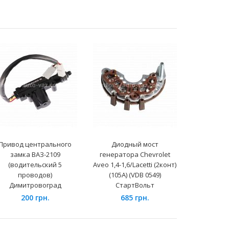
Привод центрального
Диодный мост
Электро
замка ВАЗ-2109
генератора Chevrolet
отопителя 
(водительский 5
Aveo 1,4-1,6/Lacetti (2конт)
(02-)/Aveo
проводов)
(105А) (VDB 0549)
кондиц (L
Димитровоград
СтартВольт
133
200 грн.
685 грн.