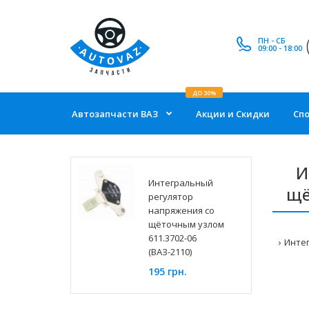
ПН - СБ
09:00 - 18:00
ДО 30%
Автозапчасти ВАЗ
Акции и Скидки
Сп
И
Интегральный
щё
регулятор
напряжения со
щёточным узлом
611.3702-06
Интег
(ВАЗ-2110)
195 грн.