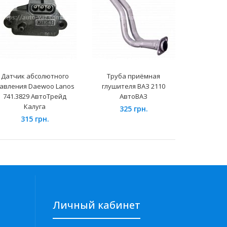
Датчик абсолютного
Труба приёмная
Обманк
авления Daewoo Lanos
глушителя ВАЗ 2110
кислород
741.3829 АвтоТрейд
АвтоВАЗ
9
Калуга
325 грн.
315 грн.
Личный кабинет