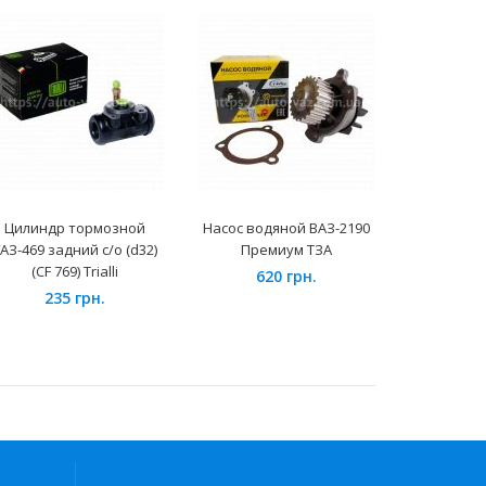
Цилиндр тормозной
Насос водяной ВАЗ-2190
Датчик
АЗ-469 задний с/о (d32)
Премиум ТЗА
расхода в
(CF 769) Trialli
ЗМЗ-406, У
620 грн.
Siemens
235 грн.
460