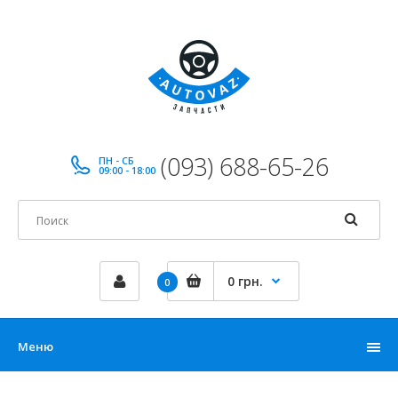
(093) 688-65-26
ПН - СБ
09:00 - 18:00
0 грн.
0
Меню