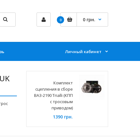
0 грн.
0
зь
Личный кабинет
LUK
Комплект
сцепления в сборе
ВАЗ-2190 Trialli (КПП
с тросовым
трос
приводом)
1390 грн.