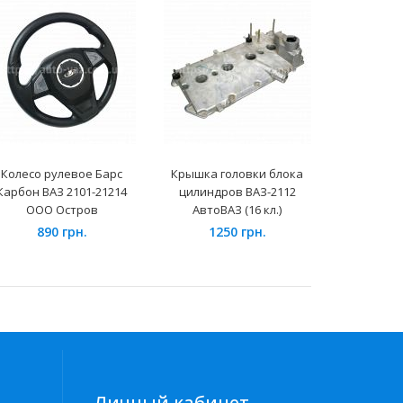
Колесо рулевое Барс
Крышка головки блока
Генератор
Карбон ВАЗ 2101-21214
цилиндров ВАЗ-2112
(4PIN) с
ООО Остров
АвтоВАЗ (16 кл.)
Ста
890 грн.
1250 грн.
224
Личный кабинет