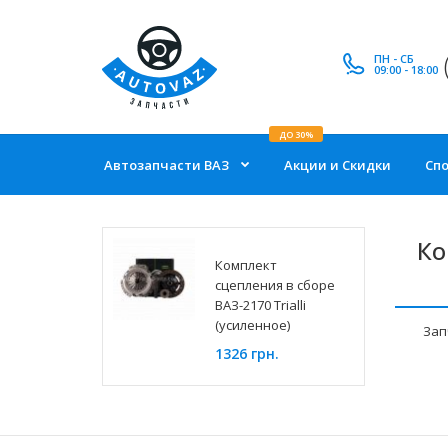
ПН - СБ
09:00 - 18:00
ДО 30%
Автозапчасти ВАЗ
Акции и Скидки
Сп
Ко
Комплект
сцепления в сборе
ВАЗ-2170 Trialli
(усиленное)
Зап
1326 грн.