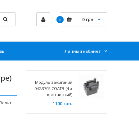
0 грн.
0
зь
Личный кабинет
ре)
Модуль зажигания
042.3705 СОАТЭ (4-х
контактный)
тВольт
1100 грн.