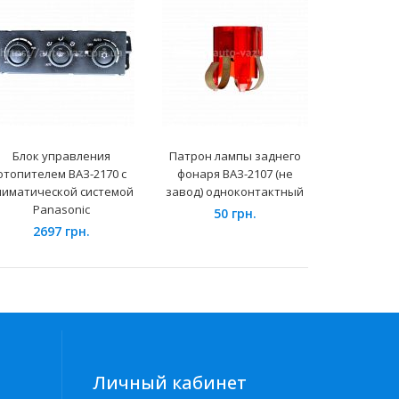
Блок управления
Патрон лампы заднего
Клавиша
отопителем ВАЗ-2170 с
фонаря ВАЗ-2107 (не
автома
лиматической системой
завод) одноконтактный
управлени
Panasonic
ВАЗ-2
50 грн.
2697 грн.
14
Личный кабинет