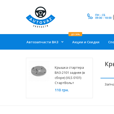
ПН - СБ
09:00 - 18:00
ДО 30%
Автозапчасти ВАЗ
Акции и Скидки
Сп
Кр
Крышка стартера
ВАЗ-2101 задняя (в
сборе) (VLS 0101)
СтартВольт
Запча
110 грн.