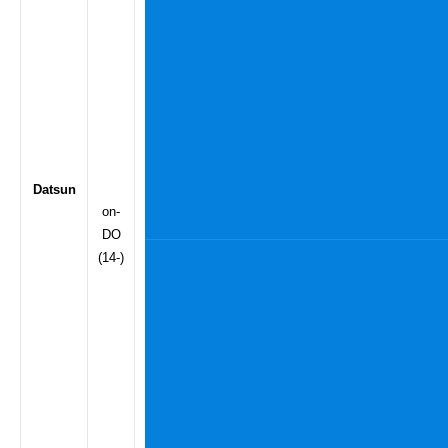
Datsun
on-
DO
(14-)