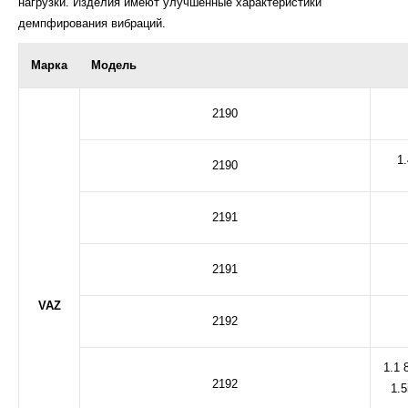
нагрузки. Изделия имеют улучшенные характеристики
демпфирования вибраций.
Марка
Модель
2190
1.
2190
2191
2191
VAZ
2192
1.1 8
2192
1.5