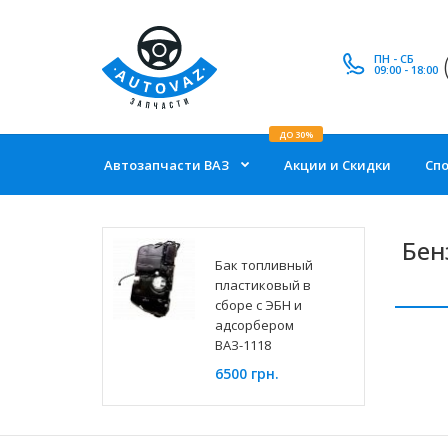
ПН - СБ
09:00 - 18:00
ДО 30%
Автозапчасти ВАЗ
Акции и Скидки
Сп
Бен
Бак топливный
пластиковый в
сборе с ЭБН и
адсорбером
ВАЗ-1118
6500 грн.