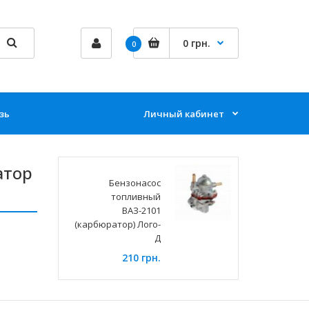
0 грн.
0
зь
Личный кабинет
атор
Бензонасос
топливный
ВАЗ-2101
(карбюратор) Лого-
Д
210 грн.