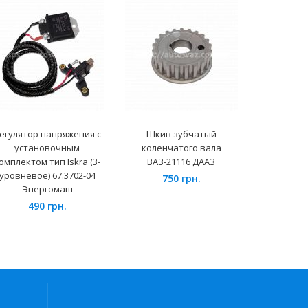
егулятор напряжения с
Шкив зубчатый
Радиатор
установочным
коленчатого вала
медно
омплектом тип Iskra (3-
ВАЗ-21116 ДААЗ
ВАЗ-2
уровневое) 67.3702-04
750 грн.
495
Энергомаш
490 грн.