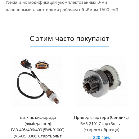
Nexia и их модификаций укомплектованных 8-ми
клапанными двигателями рабочим объёмом 1500 см3.
С этим часто покупают
Датчик кислорода
Привод стартера (бендикс)
(лямбдазонд)
ВАЗ-2101 СтартВольт
ГАЗ-405/406/409 (5WK91000)
(старого образца)
(VS-OS 0306) СтартВольт
220 грн.