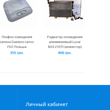
Плафон освещения
Радиатор охлаждения
Упор д
салона Daewoo Lanos
алюминиевый Luzar
ВАЗ-2
FSO Польша
ВАЗ-21073 (инжектор)
19
355 грн.
908 грн.
Личный кабинет