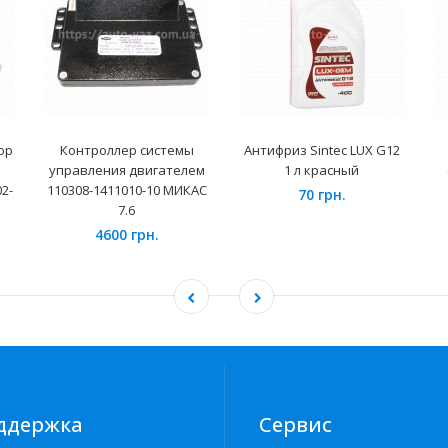
ор
Контроллер системы
Антифриз Sintec LUX G12
управления двигателем
1 л красный
2-
110308-1411010-10 МИКАС
70 грн.
7.6
4600 грн.
ддержка
Сервис