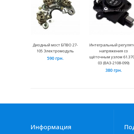
Диодный мост БПВО 27-
Интегральный регулят
105 Электромодуль
напряжения со
щёточным узлом 61.370
590 грн.
03 (ВАЗ-2108-099)
380 грн.
Информация
По