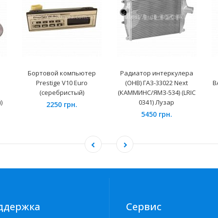
Бортовой компьютер
Радиатор интеркулера
Prestige V10 Euro
(ОНВ) ГАЗ-33022 Next
В
(серебристый)
(КАММИНС/ЯМЗ-534) (LRIC
)
0341) Лузар
2250 грн.
5450 грн.
ддержка
Сервис