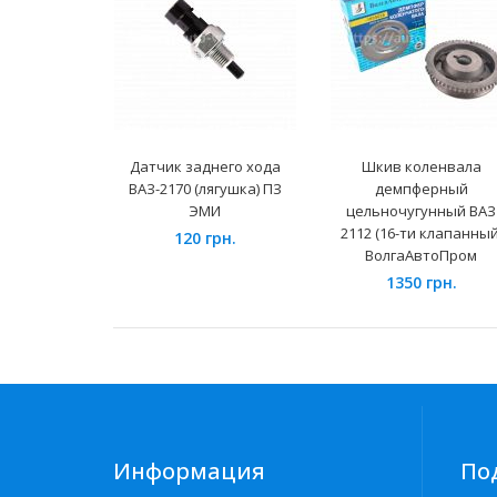
Датчик заднего хода
Шкив коленвала
ВАЗ-2170 (лягушка) ПЗ
демпферный
ЭМИ
цельночугунный ВАЗ
2112 (16-ти клапанный
120 грн.
ВолгаАвтоПром
1350 грн.
Информация
По