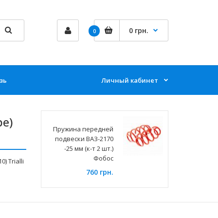
0 грн.
0
зь
Личный кабинет
е)
Пружина передней
подвески ВАЗ-2170
-25 мм (к-т 2 шт.)
Фобос
 Trialli
760 грн.