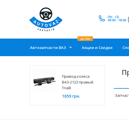
ПН - СБ
09:00 - 18:00
ДО 30%
Автозапчасти ВАЗ
Акции и Скидки
Сп
П
Привод колеса
ВАЗ-2123 правый
Trialli
Запчас
1659 грн.