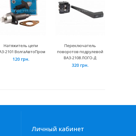
Натяжитель цепи
Переключатель
Штуцер 
АЗ-2101 ВолгаАвтоПром
поворотов подрулевой
шланга 
ВАЗ-2108 ЛОГО-Д
(папа-
120 грн.
320 грн.
5
Личный кабинет