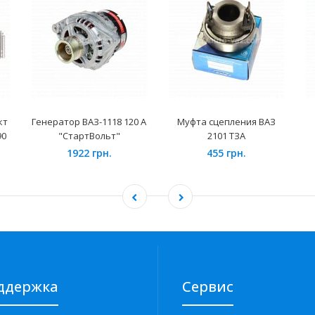
кт
Генератор ВАЗ-1118 120 А
Муфта сцепления ВАЗ
90
"СтартВольт"
2101 ТЗА
1922 грн.
455 грн.
ддержка
Сервис