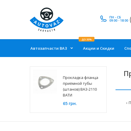
ПН - СБ
09:00 - 18:00
ДО 30%
Автозапчасти ВАЗ
Акции и Скидки
Сп
П
Прокладка фланца
приёмной тубы
(штанов) ВАЗ-2110
ВАТИ
П
65 грн.