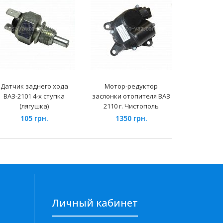
Датчик заднего хода
Мотор-редуктор
Старт
ВАЗ-2101 4-х ступка
заслонки отопителя ВАЗ
"Ста
(лягушка)
2110 г. Чистополь
(реду
105 грн.
1350 грн.
288
Личный кабинет