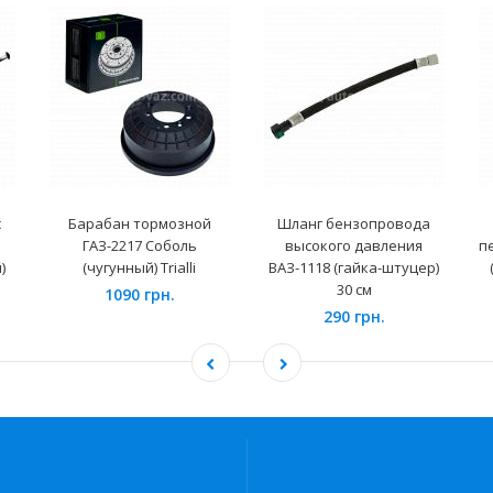
с
Барабан тормозной
Шланг бензопровода
ГАЗ-2217 Соболь
высокого давления
п
)
(чугунный) Trialli
ВАЗ-1118 (гайка-штуцер)
30 см
1090 грн.
290 грн.