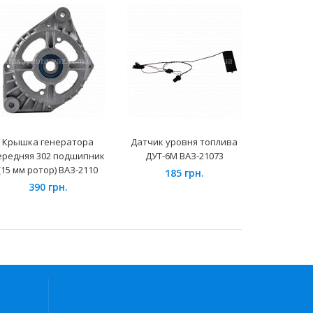
Крышка генератора
Датчик уровня топлива
Блок пред
ередняя 302 подшипник
ДУТ-6М ВАЗ-21073
реле ВАЗ 2
(15 мм ротор) ВАЗ-2110
185 грн.
390 грн.
240