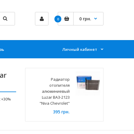
0 грн.
0
зь
Личный кабинет
ar
Радиатор
отопителя
алюминиевый
Luzar ВАЗ-2123
 +30%
"Niva Chevrolet"
395 грн.