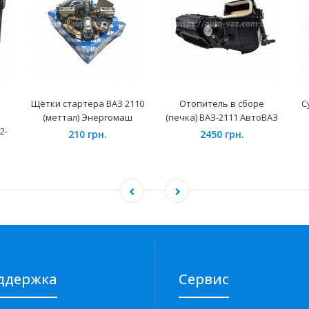
Щётки стартера ВАЗ 2110
Отопитель в сборе
С
(меттал) Энергомаш
(печка) ВАЗ-2111 АвтоВАЗ
2-
210 грн.
2450 грн.
ддержка
Сервис