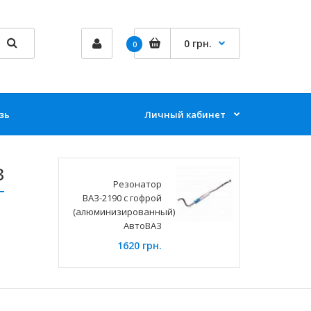
0 грн.
0
зь
Личный кабинет
З
Резонатор
ВАЗ-2190 с гофрой
(алюминизированный)
АвтоВАЗ
1620 грн.