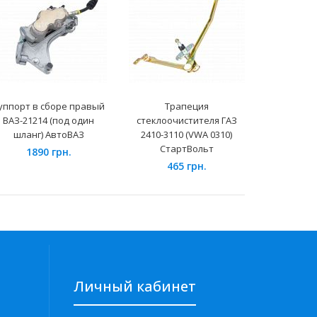
уппорт в сборе правый
Трапеция
Механи
ВАЗ-21214 (под один
стеклоочистителя ГАЗ
ВАЗ-212
шланг) АвтоВАЗ
2410-3110 (VWA 0310)
(коро
СтартВольт
1890 грн.
139
465 грн.
Личный кабинет