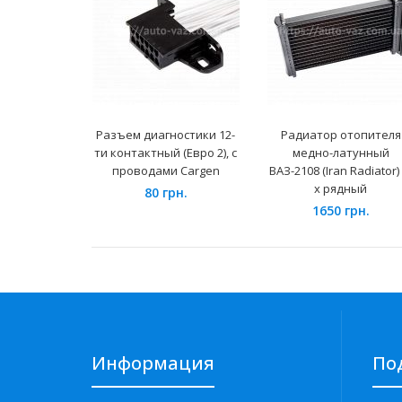
Разъем диагностики 12-
Радиатор отопителя
ти контактный (Евро 2), с
медно-латунный
проводами Cargen
ВАЗ-2108 (Iran Radiator) 
х рядный
80 грн.
1650 грн.
Информация
По