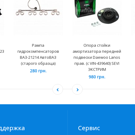
Рампа
Опора стойки
23
гидрокомпенсаторов
амортизатора передней
ВАЗ-21214 АвтоВАЗ
подвески Daewoo Lanos
(старого образца)
прав. (с VIN-439640) SEVI
ЭКСТРИМ
280 грн.
980 грн.
ддержка
Сервис