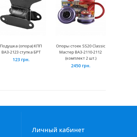
Подушка (опора) КПП
Опоры стоек SS20 Classic
Термостат
ВАЗ-2123 ступка БРТ
Мастер ВАЗ-2110-2112
(LT 0
(комплект 2 шт.)
123 грн.
15
2450 грн.
Личный кабинет