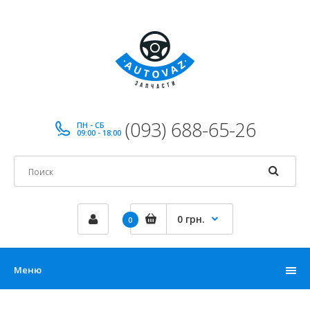
(093) 688-65-26
ПН - СБ
09:00 - 18:00
0 грн.
0
Меню