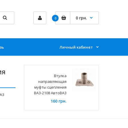
0 грн.
0
зь
Личный кабинет
ия
Втулка
направляющая
муфты сцепления
ВАЗ-2108 АвтоВАЗ
ВАЗ
160 грн.