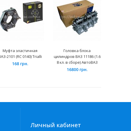
Муфта эластичная
Головка блока
Генератор
ВАЗ-2101 (RC 0140) Trialli
цилиндров ВАЗ 11186 (1.6
СтартВ
8 кл. в сборе) АвтоВАЗ
конди
168 грн.
16800 грн.
232
Личный кабинет