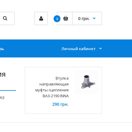
0 грн.
0
зь
Личный кабинет
ия
Втулка
направляющая
муфты сцепления
ВАЗ-2190 INNA
ВАЗ
290 грн.