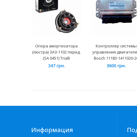
Опора амортизатора
Контроллер системы
(люстра) ЗАЗ-1102 перед.
управления двигател
(SA 0451) Trialli
Bosch 11183-1411020-2
347 грн.
3600 грн.
Информация
По