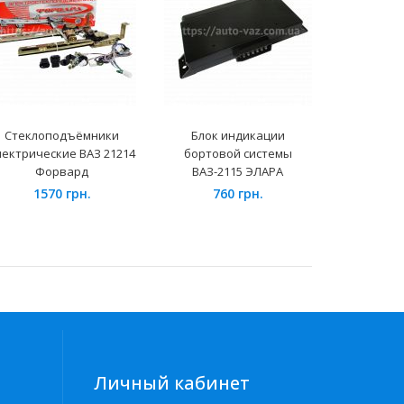
Стеклоподъёмники
Блок индикации
Ремни б
лектрические ВАЗ 21214
бортовой системы
ВАЗ-2114
Форвард
ВАЗ-2115 ЭЛАРА
140
1570 грн.
760 грн.
Личный кабинет