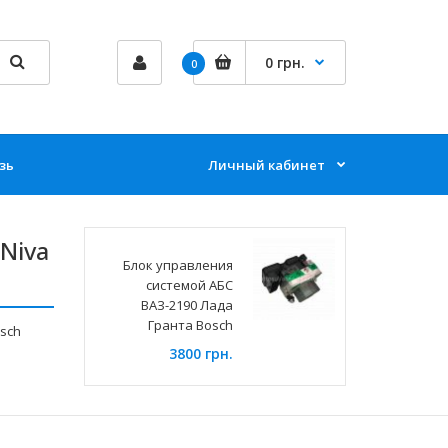
0 грн.
0
зь
Личный кабинет
Niva
Блок управления
системой АБС
ВАЗ-2190 Лада
Гранта Bosch
osch
3800 грн.