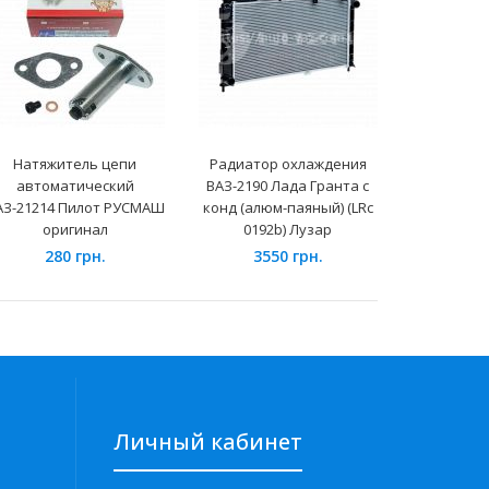
Натяжитель цепи
Радиатор охлаждения
Упор д
автоматический
ВАЗ-2190 Лада Гранта с
ВАЗ-1
АЗ-21214 Пилот РУСМАШ
конд (алюм-паяный) (LRc
25
оригинал
0192b) Лузар
280 грн.
3550 грн.
Личный кабинет