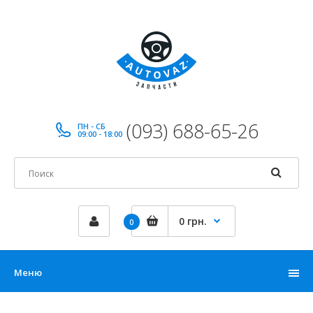
(093) 688-65-26
ПН - СБ
09:00 - 18:00
0 грн.
0
Меню