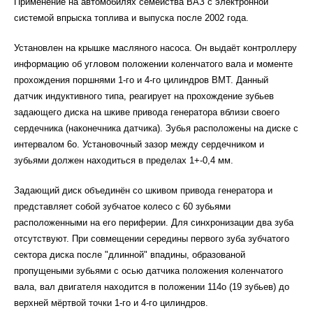
Применение на автомобилях семейства ВАЗ с электронной
системой впрыска топлива и выпуска после 2002 года.
Установлен на крышке масляного насоса. Он выдаёт контроллеру
информацию об угловом положении коленчатого вала и моменте
прохождения поршнями 1-го и 4-го цилиндров ВМТ. Данный
датчик индуктивного типа, реагирует на прохождение зубьев
задающего диска на шкиве привода генератора вблизи своего
сердечника (наконечника датчика). Зубья расположены на диске с
интервалом 6о. Установочный зазор между сердечником и
зубьями должен находиться в пределах 1+-0,4 мм.
Задающий диск объединён со шкивом привода генератора и
представляет собой зубчатое колесо с 60 зубьями
расположенными на его периферии. Для синхронизации два зуба
отсутствуют. При совмещении середины первого зуба зубчатого
сектора диска после "длинной" впадины, образованой
пропущеными зубьями с осью датчика положения коленчатого
вала, вал двигателя находится в положении 114о (19 зубьев) до
верхней мёртвой точки 1-го и 4-го цилиндров.