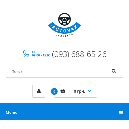
(093) 688-65-26
ПН - СБ
09:00 - 18:00
0 грн.
0
Меню