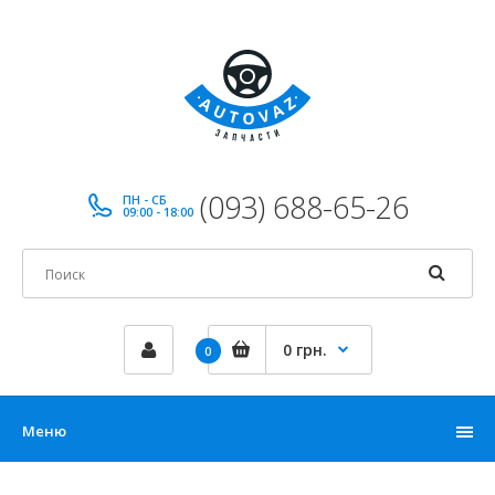
(093) 688-65-26
ПН - СБ
09:00 - 18:00
0 грн.
0
Меню