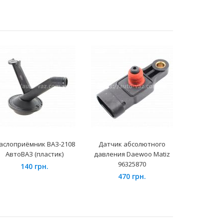
аслоприёмник ВАЗ-2108
Датчик абсолютного
Рото
АвтоВАЗ (пластик)
давления Daewoo Matiz
генерат
96325870
Lanos (
140 грн.
470 грн.
127