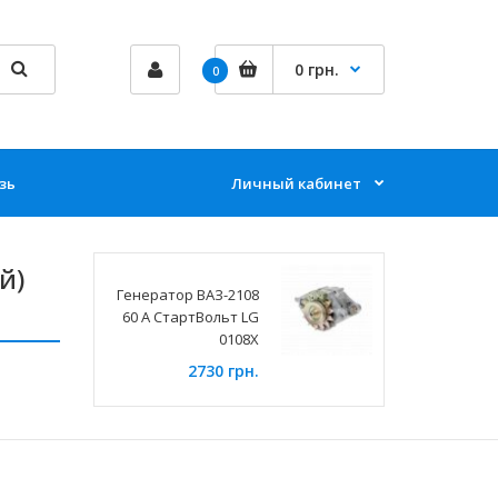
0 грн.
0
зь
Личный кабинет
й)
Генератор ВАЗ-2108
60 А СтартВольт LG
0108Х
2730 грн.