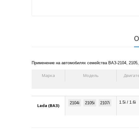
О
Применение на автомобилях семейства ВАЗ-2104, 2105
Марка
Модель
Двигат
1.5i / 1.6i
2104i
2105i
2107i
Lada (ВАЗ)