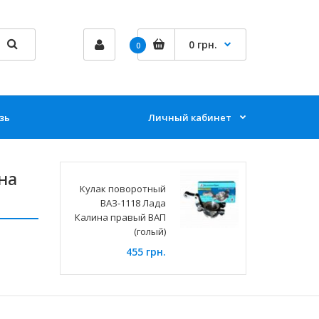
0 грн.
0
зь
Личный кабинет
на
Кулак поворотный
ВАЗ-1118 Лада
Калина правый ВАП
(голый)
455 грн.