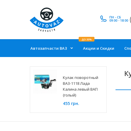
ПН - СБ
09:00 - 18:00
ДО 30%
Автозапчасти ВАЗ
Акции и Скидки
Сп
К
Кулак поворотный
ВАЗ-1118 Лада
Калина левый ВАП
(голый)
455 грн.