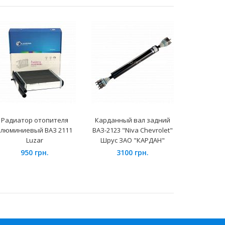
Радиатор отопителя
Карданный вал задний
Свечи за
алюминиевый ВАЗ 2111
ВАЗ-2123 "Niva Chevrolet"
super ВА
Luzar
Шрус ЗАО "КАРДАН"
DR15YC-1
950 грн.
3100 грн.
34