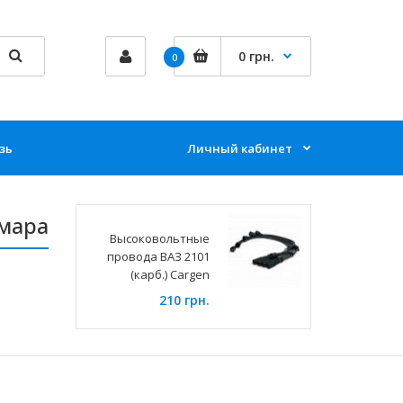
0 грн.
0
зь
Личный кабинет
амара
Высоковольтные
провода ВАЗ 2101
(карб.) Cargen
210 грн.