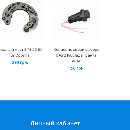
иодный мост БПВ 56-65-
Концевик двери в сборе
Пусковой
02 Орбита
ВАЗ 2190 Лада Гранта
2.5м PVC к
АВАР
290 грн.
10
150 грн.
Личный кабинет