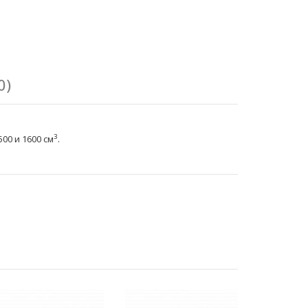
0)
3
00 и 1600 см
.