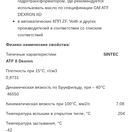
гидротрансформатором, где рекомендуется
использовать масло по спецификации GM ATF
DEXRON IID
в автоматических КПП ZF, Voith и других
производителей в соответствии со списком
соответствий
Физико-химические свойства:
Типичные характеристики
SINTEC
ATF II Dexron
Плотность при 15°С, г/см3
0,8731
Динамическая вязкость по Брукфильду, при – 40°С
46550
Кинематическая вязкость при 100°С, мм2/с
7,08
Температура вспышки в открытом тигле, °С
204
Температура застывания, °С
-
42