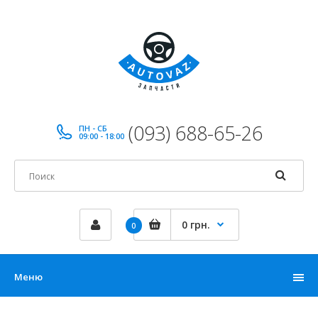
(093) 688-65-26
ПН - СБ
09:00 - 18:00
0 грн.
0
Меню