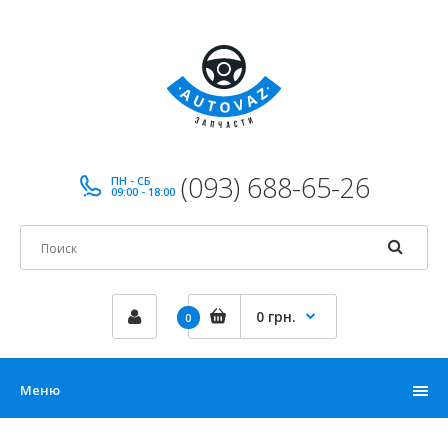
(093) 688-65-26
ПН - СБ
09:00 - 18:00
0 грн.
0
Меню