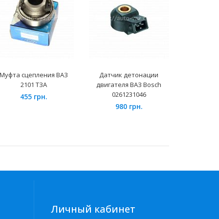
Муфта сцепления ВАЗ
Датчик детонации
Старт
2101 ТЗА
двигателя ВАЗ Bosch
"Ста
0261231046
(реду
455 грн.
980 грн.
178
Личный кабинет