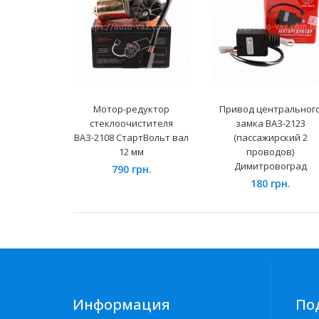
Мотор-редуктор
Привод центральног
стеклоочистителя
замка ВАЗ-2123
ВАЗ-2108 СтартВольт вал
(пассажирский 2
12 мм
проводов)
Димитровоград
790 грн.
180 грн.
Информация
По