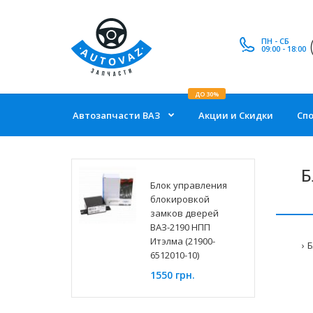
ПН - СБ
09:00 - 18:00
ДО 30%
Автозапчасти ВАЗ
Акции и Скидки
Сп
Б
Блок управления
блокировкой
замков дверей
ВАЗ-2190 НПП
Итэлма (21900-
Б
6512010-10)
1550 грн.