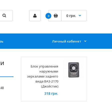
0 грн.
0
зь
Личный кабинет
ми
Блок управления
наружными
зеркалами заднего
вида ВАЗ-2170
(Джойстик)
24В
318 грн.