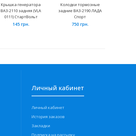
Крышка генератора
Колодки тормозные
Токосъё
ВАЗ-2110 задняя (VLA
задние ВАЗ-2190 ЛАДА
генерато
0111) СтартВольт
Спорт
2111, 2112 
145 грн.
750 грн.
14
Личный кабинет
Личный кабинет
История заказов
Закладки
Подписка на рассылку