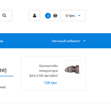
0 грн.
0
зь
Личный кабинет
Кронштейн
я)
генератора
ВАЗ-2105 АвтоВАЗ
129 грн.
ния)