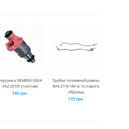
орсунка SIEMENS DEKA
Трубки топливной рампы
Контрол
VAZ 20735 (толстая)
ВАЗ-2110 16V (к-т) старого
управлени
образца
НПП Итэ
740 грн.
14110
175 грн.
950