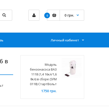
0 грн.
0
зь
Личный кабинет
6 в
Модуль
бензонасоса ВАЗ
1118 (1,4 16кл/1,6
8кл) в сборе (SFM
0118) СтартВольт
ьт
1750 грн.