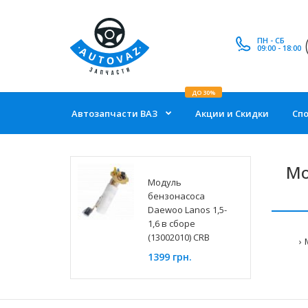
ПН - СБ
09:00 - 18:00
ДО 30%
Автозапчасти ВАЗ
Акции и Скидки
Сп
Мо
Модуль
бензонасоса
Daewoo Lanos 1,5-
1,6 в сборе
(13002010) CRB
1399 грн.