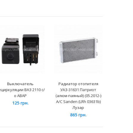
Выключатель
Радиатор отопителя
Катушка з
ециркуляции ВАЗ 2110 с/
УАЗ-31631 Патриот
СтартВо
о АВАР
(алюм-паяный) (05.2012-)
40
А/С Sanden (LRh 03631b)
125 грн.
24
Лузар
865 грн.