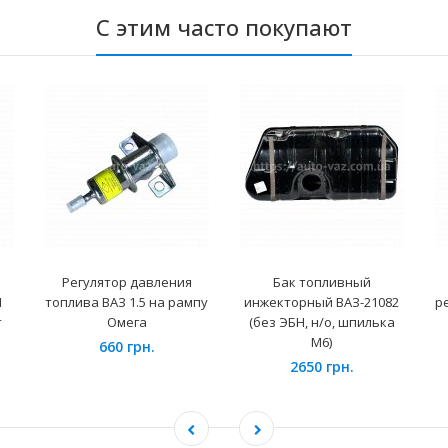
С этим часто покупают
Регулятор давления
Бак топливный
П
топлива ВАЗ 1.5 на рампу
инжекторный ВАЗ-21082
р
т
Омега
(без ЭБН, н/о, шпилька
М6)
660 грн.
2650 грн.