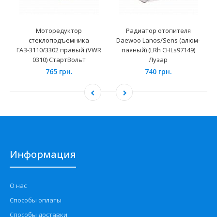
Моторедуктор
Радиатор отопителя
стеклоподъемника
Daewoo Lanos/Sens (алюм-
ГАЗ-3110/3302 правый (VWR
паяный) (LRh CHLs97149)
0310) СтартВольт
Лузар
765 грн.
740 грн.
Информация
О нас
Способы оплаты
Способы доставки