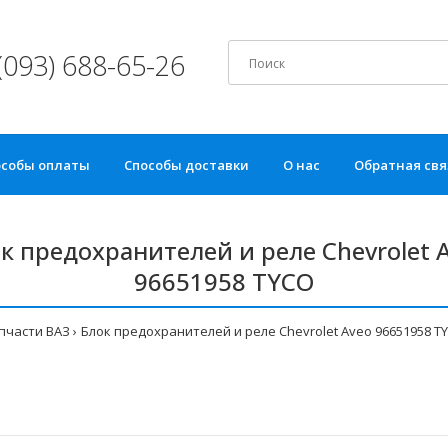
(093) 688-65-26
особы оплаты
Способы доставки
О нас
Обратная свя
к предохранителей и реле Chevrolet 
96651958 TYCO
пчасти ВАЗ
Блок предохранителей и реле Chevrolet Aveo 96651958 T