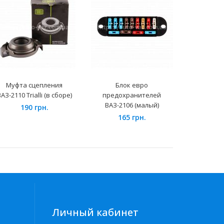
Муфта сцепления
Блок евро
Колодка
АЗ-2110 Trialli (в сборе)
предохранителей
передни
ВАЗ-2106 (малый)
датчиком (PF
190 грн.
165 грн.
31
Личный кабинет