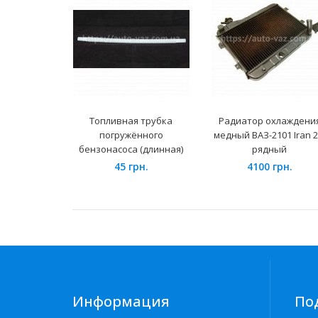
Топливная трубка
Радиатор охлаждени
погружённого
медный ВАЗ-2101 Iran 2
бензонасоса (длинная)
рядный
45 грн.
4100 грн.
Информация
По