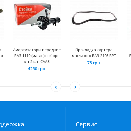
я
Амортизаторы передние
Прокладка картера
-х
ВАЗ 1119 (масло) в сборе
масляного ВАЗ-2105 БРТ
В
к-т 2 шт. СААЗ
75 грн.
4250 грн.
ддержка
Сервис